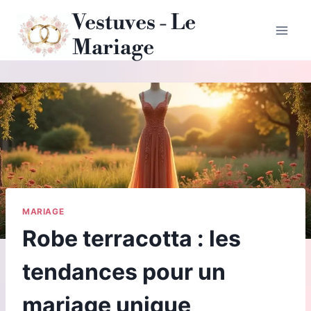
Aller
Vestuves - Le
au
Mariage
contenu
MARIAGE
Robe terracotta : les
tendances pour un
mariage unique