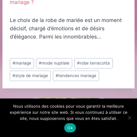
mariage ?
Le choix de la robe de mariée est un moment
décisif, chargé d’émotions et de désirs
d’élégance. Parmi les innombrables…
Étiquettes
#
mariage
#
mode nuptiale
#
robe terracotta
de
#
style de mariage
#
tendances mariage
la
publication :
Nous utilisons des cookies pour vous garantir la meilleure
expérience sur notre site web. Si vous continuez à utiliser ce
site, nous supposerons que vous en êtes satisfait.
Ok