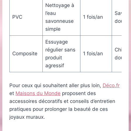
Nettoyage à
l’eau
Savon
PVC
1 fois/an
savonneuse
doux
simple
Essuyage
régulier sans
Chiffo
Composite
1 fois/an
produit
doux
agressif
Pour ceux qui souhaitent aller plus loin,
Déco.fr
et
Maisons du Monde
proposent des
accessoires décoratifs et conseils d’entretien
pratiques pour prolonger la beauté de ces
joyaux muraux.