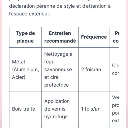
déclaration pérenne de style et d’attention à
l’espace extérieur.
Type de
Entretien
Produ
Fréquence
plaque
recommandé
consei
Nettoyage à
Métal
l’eau
Cire an
(Aluminium,
savonneuse
2 fois/an
corros
Acier)
et cire
protectrice
Vernis
Application
protec
Bois traité
de vernis
1 fois/an
pour b
hydrofuge
extérie