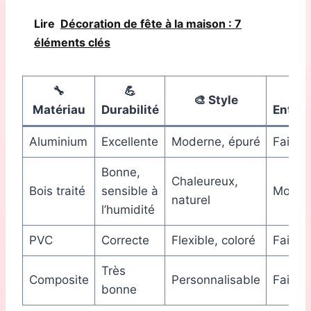
Lire
Décoration de fête à la maison : 7
éléments clés
🔧
💪
🛠️
🎨 Style
Matériau
Durabilité
Entret
Aluminium
Excellente
Moderne, épuré
Faible
Bonne,
Chaleureux,
Bois traité
sensible à
Moyen
naturel
l’humidité
PVC
Correcte
Flexible, coloré
Faible
Très
Composite
Personnalisable
Faible
bonne