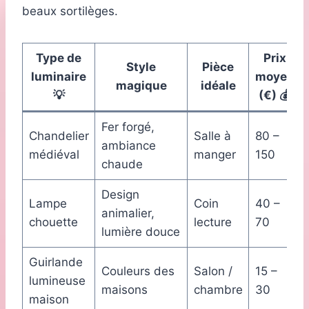
beaux sortilèges.
Type de
Prix
Style
Pièce
luminaire
moyen
magique
idéale
💡
(€) 💰
Fer forgé,
Chandelier
Salle à
80 –
ambiance
médiéval
manger
150
chaude
Design
Lampe
Coin
40 –
animalier,
chouette
lecture
70
lumière douce
Guirlande
Couleurs des
Salon /
15 –
lumineuse
maisons
chambre
30
maison