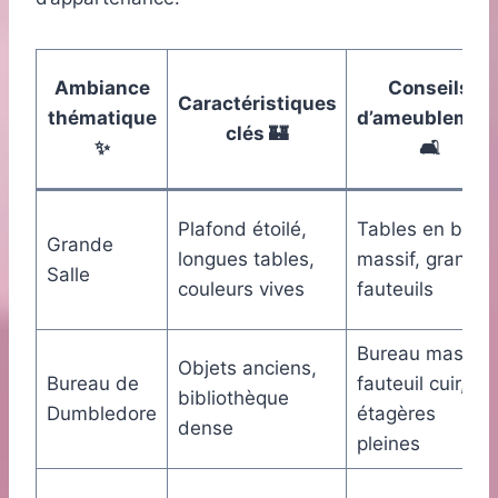
Ambiance
Conseils
Caractéristiques
thématique
d’ameublemen
clés 🏰
✨
🛋️
Plafond étoilé,
Tables en bois
Grande
longues tables,
massif, grands
Salle
couleurs vives
fauteuils
Bureau massif,
Objets anciens,
Bureau de
fauteuil cuir,
bibliothèque
Dumbledore
étagères
dense
pleines