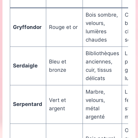
Bois sombre,
Cous
velours,
brodé
Gryffondor
Rouge et or
lumières
chap
chaudes
sorci
Bibliothèques
Livre
Bleu et
anciennes,
plum
Serdaigle
bronze
cuir, tissus
glob
délicats
lumi
Marbre,
Lumi
Vert et
velours,
féeri
Serpentard
argent
métal
statu
argenté
miroi
Objet