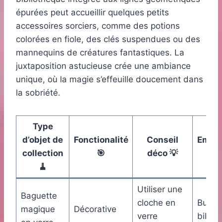
épurées peut accueillir quelques petits
accessoires sorciers, comme des potions
colorées en fiole, des clés suspendues ou des
mannequins de créatures fantastiques. La
juxtaposition astucieuse crée une ambiance
unique, où la magie s’effeuille doucement dans
la sobriété.
Type
d’objet de
Fonctionalité
Conseil
Empl
collection
🎯
déco 💡
idé
🧹
Utiliser une
Baguette
cloche en
Burea
magique
Décorative
verre
biblio