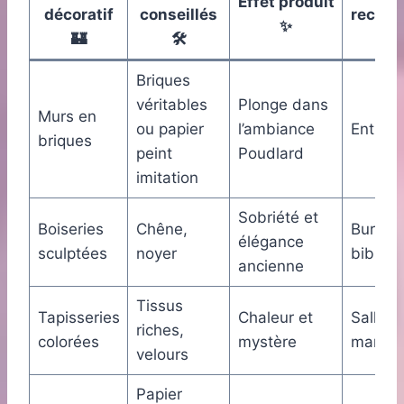
Effet produit
décoratif
conseillés
recom
✨
🏰
🛠️
Briques
véritables
Plonge dans
Murs en
ou papier
l’ambiance
Entrée,
briques
peint
Poudlard
imitation
Sobriété et
Boiseries
Chêne,
Bureau
élégance
sculptées
noyer
bibliot
ancienne
Tissus
Tapisseries
Chaleur et
Salle à
riches,
colorées
mystère
manger
velours
Papier