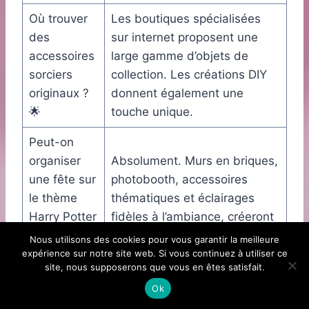
Où trouver
Les boutiques spécialisées
des
sur internet proposent une
accessoires
large gamme d’objets de
sorciers
collection. Les créations DIY
originaux ?
donnent également une
🌟
touche unique.
Peut-on
organiser
Absolument. Murs en briques,
une fête sur
photobooth, accessoires
le thème
thématiques et éclairages
Harry Potter
fidèles à l’ambiance, créeront
à la maison
un événement inoubliable.
Nous utilisons des cookies pour vous garantir la meilleure
? 🎉
expérience sur notre site web. Si vous continuez à utiliser ce
site, nous supposerons que vous en êtes satisfait.
Ok
Lire également