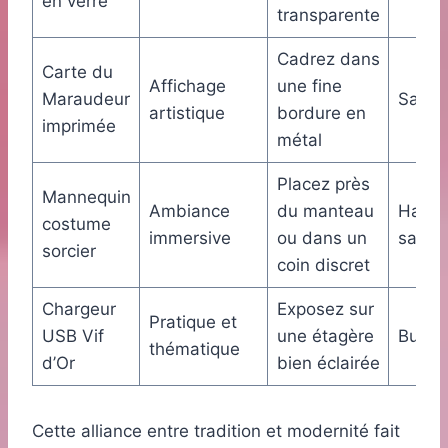
en verre
transparente
Cadrez dans
Carte du
Affichage
une fine
Maraudeur
Salon,
artistique
bordure en
imprimée
métal
Placez près
Mannequin
Ambiance
du manteau
Hall d
costume
immersive
ou dans un
salon
sorcier
coin discret
Chargeur
Exposez sur
Pratique et
USB Vif
une étagère
Burea
thématique
d’Or
bien éclairée
Cette alliance entre tradition et modernité fait