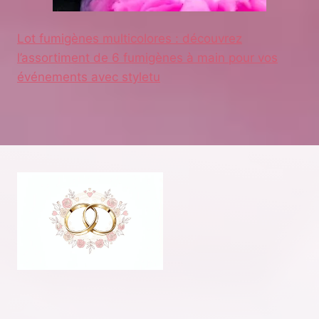
Lot fumigènes multicolores : découvrez
l’assortiment de 6 fumigènes à main pour vos
événements avec styletu