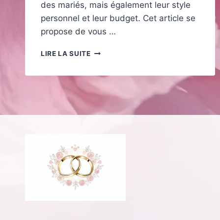
des mariés, mais également leur style
personnel et leur budget. Cet article se
propose de vous …
COMMENT
LIRE LA SUITE
BIEN
CHOISIR
SON
ALLIANCE
EN
FONCTION
DE
SES
GOÛTS
ET
DE
SON
BUDGET